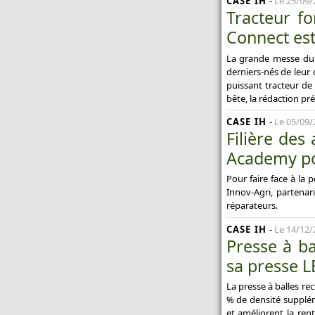
CASE IH
-
Le 25/09/
Tracteur f
Connect est
La grande messe du m
derniers-nés de leur 
puissant tracteur de 
bête, la rédaction pr
CASE IH
-
Le 05/09/
Filière des
Academy po
Pour faire face à la 
Innov-Agri, partenar
réparateurs.
CASE IH
-
Le 14/12/
Presse à ba
sa presse L
La presse à balles re
% de densité suppléme
et améliorent la rent