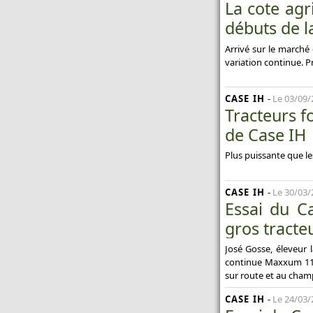
La cote agr
débuts de l
Arrivé sur le marché
variation continue. P
CASE IH
-
Le 03/09/
Tracteurs f
de Case IH
Plus puissante que l
CASE IH
-
Le 30/03/
Essai du C
gros tracte
José Gosse, éleveur l
continue Maxxum 110 
sur route et au cham
CASE IH
-
Le 24/03/