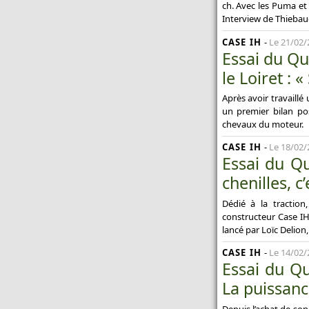
ch. Avec les Puma et
Interview de Thiebaud
CASE IH
-
Le 21/02/
Essai du Qu
le Loiret : «
Après avoir travaillé
un premier bilan pos
chevaux du moteur.
CASE IH
-
Le 18/02/
Essai du Qu
chenilles, c
Dédié à la traction,
constructeur Case IH.
lancé par Loïc Delion, 
CASE IH
-
Le 14/02/
Essai du Qu
La puissanc
Depuis l’achat de son