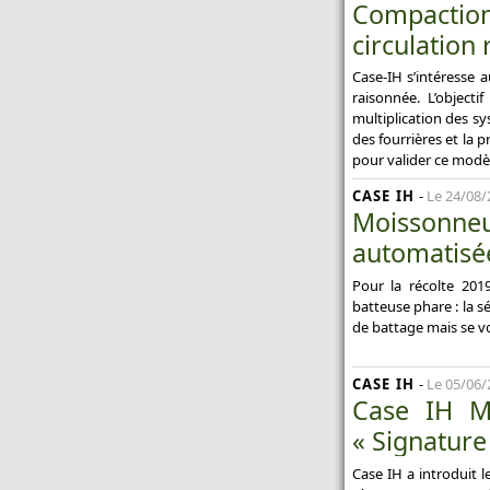
Compaction 
circulation
Case-IH s’intéresse 
raisonnée. L’object
multiplication des s
des fourrières et la 
pour valider ce mod
CASE IH
-
Le 24/08/
Moissonneus
automatisé
Pour la récolte 201
batteuse phare : la 
de battage mais se v
CASE IH
-
Le 05/06/
Case IH M
« Signature
Case IH a introduit l