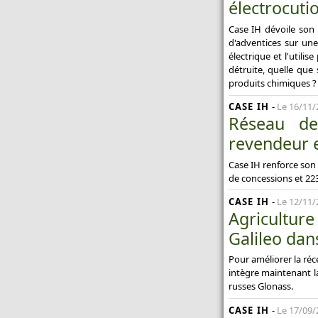
électrocutio
Case IH dévoile son 
d'adventices sur une
électrique et l'utili
détruite, quelle que 
produits chimiques ?
CASE IH
-
Le 16/11/
Réseau de
revendeur e
Case IH renforce son 
de concessions et 223
CASE IH
-
Le 12/11/
Agriculture
Galileo dan
Pour améliorer la réc
intègre maintenant l
russes Glonass.
CASE IH
-
Le 17/09/