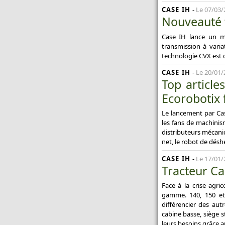
CASE IH
-
Le 07/03/
Nouveauté t
Case IH lance un m
transmission à vari
technologie CVX est d
CASE IH
-
Le 20/01/
Top articl
Ecorobotix f
Le lancement par Cas
les fans de machinis
distributeurs mécaniq
net, le robot de désh
CASE IH
-
Le 17/01/
Tracteur Ca
Face à la crise agri
gamme. 140, 150 et 
différencier des aut
cabine basse, siège 
leurs besoins grâce a