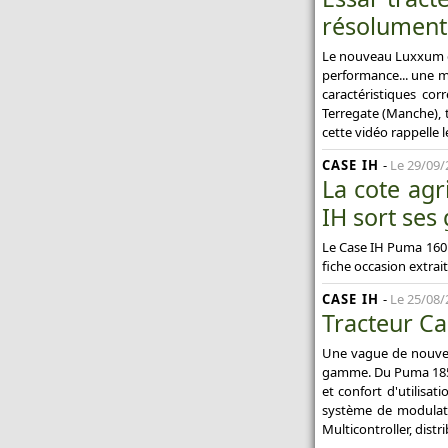
résolument
Le nouveau Luxxum de
performance... une ma
caractéristiques cor
Terregate (Manche), 
cette vidéo rappelle l
CASE IH
-
Le 29/09/
La cote agr
IH sort ses g
Le Case IH Puma 160 
fiche occasion extrai
CASE IH
-
Le 25/08/
Tracteur Ca
Une vague de nouveau
gamme. Du Puma 185 M
et confort d'utilisat
système de modulatio
Multicontroller, dist