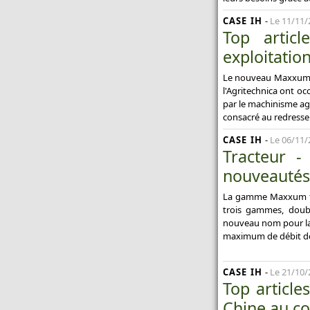
CASE IH
-
Le 11/11/
Top artic
exploitation
Le nouveau Maxxum d
l'Agritechnica ont oc
par le machinisme agr
consacré au redresse
CASE IH
-
Le 06/11/
Tracteur -
nouveautés
La gamme Maxxum fai
trois gammes, doubl
nouveau nom pour la 
maximum de débit de 
CASE IH
-
Le 21/10/
Top article
Chine au coe