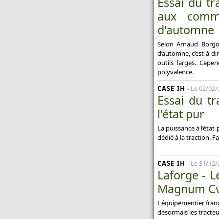
Essai du t
aux comma
d'automne
Selon Arnaud Borgo
d’automne, c’est-à-dir
outils larges. Cepe
polyvalence.
CASE IH
-
Le 02/02/
Essai du t
l'état pur
La puissance à l’état 
dédié à la traction. F
CASE IH
-
Le 31/12/
Laforge - L
Magnum C
L'équipementier franç
désormais les tracte