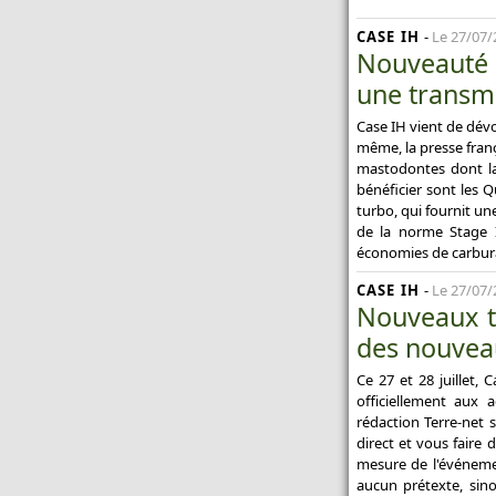
CASE IH
-
Le 27/07/
Nouveauté t
une transmi
Case IH vient de dév
même, la presse franç
mastodontes dont la
bénéficier sont les 
turbo, qui fournit un
de la norme Stage I
économies de carbur
CASE IH
-
Le 27/07/
Nouveaux tr
des nouveau
Ce 27 et 28 juillet,
officiellement aux 
rédaction Terre-net 
direct et vous faire
mesure de l'événeme
aucun prétexte, sin