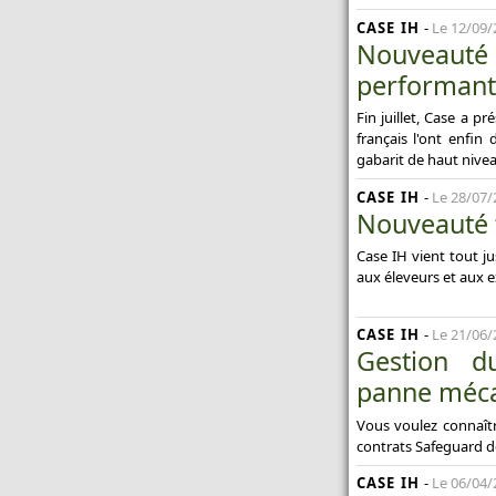
CASE IH
-
Le 12/09/
Nouveauté
performant
Fin juillet, Case a p
français l'ont enfin
gabarit de haut nive
CASE IH
-
Le 28/07/
Nouveauté t
Case IH vient tout j
aux éleveurs et aux ex
CASE IH
-
Le 21/06/
Gestion d
panne mécan
Vous voulez connaîtr
contrats Safeguard de
CASE IH
-
Le 06/04/