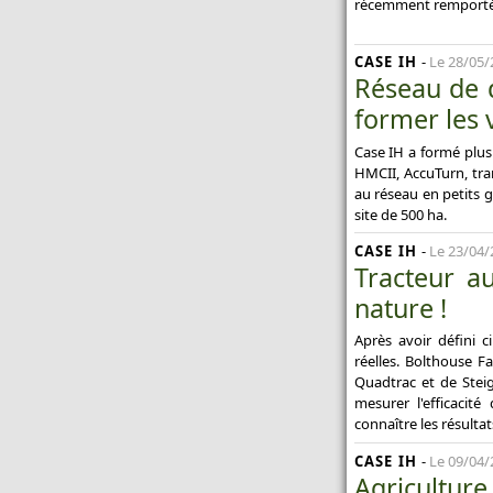
récemment remportés p
CASE IH
-
Le 28/05/
Réseau de d
former les 
Case IH a formé plus
HMCII, AccuTurn, tra
au réseau en petits g
site de 500 ha.
CASE IH
-
Le 23/04/
Tracteur a
nature !
Après avoir défini 
réelles. Bolthouse F
Quadtrac et de Steig
mesurer l'efficacité
connaître les résulta
CASE IH
-
Le 09/04/
Agricultur