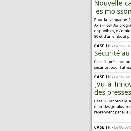
Nouvelle c
les moisson
Pour la campagne 20
Axial-Flow. Au progr
disponibles, « Comfo
80 et d'un embout pi
CASE IH
-
Le 11/10/
Sécurité au
Case IH présente une
sécurité : pour l'utili
CASE IH
-
Le 19/09/
[Vu à Inno
des presses 
Case IH renouvelle s
d'un design plus mo
reprennent par ailleu
CASE IH
-
Le 06/08/