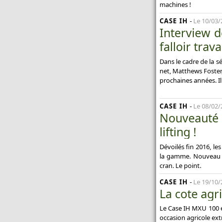
machines !
CASE IH
-
Le 10/03/
Interview d
falloir trava
Dans le cadre de la s
net, Matthews Foster,
prochaines années. Il
CASE IH
-
Le 08/02/
Nouveauté 
lifting !
Dévoilés fin 2016, le
la gamme. Nouveau ca
cran. Le point.
CASE IH
-
Le 19/10/
La cote agr
Le Case IH MXU 100 es
occasion agricole ext