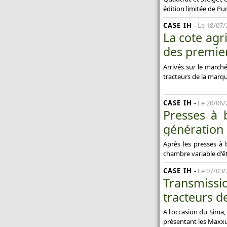
édition limitée de P
CASE IH
-
Le 18/07/
La cote agr
des premie
Arrivés sur le marc
tracteurs de la marqu
CASE IH
-
Le 20/06/
Presses à 
génération 
Après les presses à 
chambre variable d'êt
CASE IH
-
Le 07/03/
Transmissi
tracteurs d
A l'occasion du Sima,
présentant les Maxxu