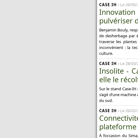
CASE IH
-
Le 29/05/
Innovation
pulvériser d
Benjamin Bouly, resp
de desherbage par él
traverse les plantes
inconvénient : la te
culture.
CASE IH
-
Le 28/03/
Insolite - C
elle le réco
Sur le stand Case-IH
s’agit d’une machine à
du sud.
CASE IH
-
Le 26/02/
Connectivi
plateforme
À l’occasion du Sim