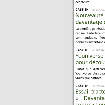
acheteurs.
CASE IH
-
Le 13/09/
Nouveauté
davantage d
La dernière génératio
cabine, l'interface 
commandes configura
données instantané et
CASE IH
-
Le 16/04/
Youniverse
pour décou
Plutôt que d'atten
Youniverse. Un voya
vraies que natures.
CASE IH
-
Le 09/04/
Essai trac
« Davant
compaction