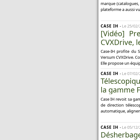
marque (catalogues, n
plateforme a aussi vu 
CASE IH
-
Le 25/02/
[Vidéo] P
CVXDrive, 
Case-IH profite du 
Versum CVXDrive. Com
Elle propose un équ
CASE IH
-
Le 07/02/
Télescopiqu
la gamme Fa
Case IH revoit sa ga
de direction télesco
automatique, alignem
CASE IH
-
Le 05/12/
Désherbage