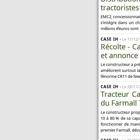
buses
tractoristes
Un semoir rapide pour les
EMC2, concessionnai
itinéraires simplifiés - Semoir
s’intègre dans un c
rapide : Kuhn dévoile l'Espro
millions d’euros sont 
Toutes les actualités Promodis
CASE IH
-
Le 11/12/
Récolte - C
et annonce
Le constructeur a pré
améliorent surtout l
l’énorme CR11 de Ne
CASE IH
-
Le 28/11/
Tracteur C
du Farmall
Le constructeur propo
10 à 80 % de sa capa
fonctionner de mani
premier Farmall, dévo