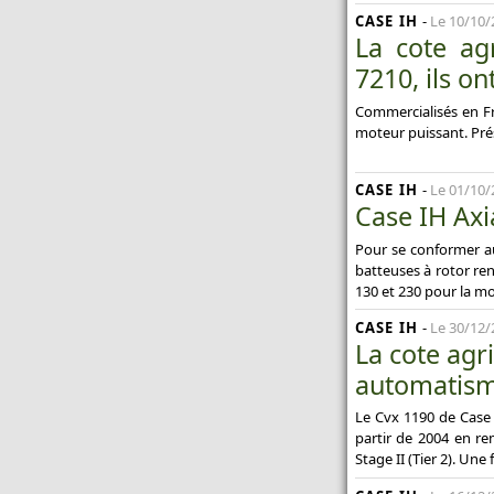
CASE IH
-
Le 10/10/
La cote ag
7210, ils o
Commercialisés en Fr
moteur puissant. Prés
CASE IH
-
Le 01/10/
Case IH Axi
Pour se conformer au
batteuses à rotor re
130 et 230 pour la m
CASE IH
-
Le 30/12/
La cote agr
automatism
Le Cvx 1190 de Case 
partir de 2004 en r
Stage II (Tier 2). Une