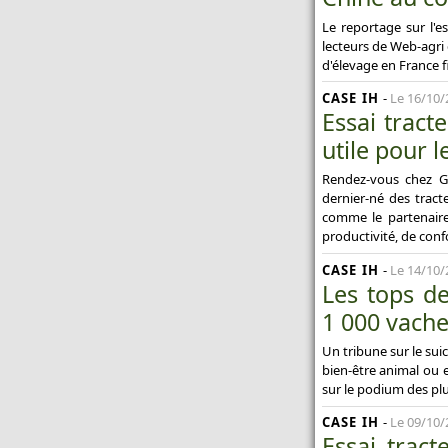
Le reportage sur l'e
lecteurs de Web-agri c
d'élevage en France f
CASE IH
-
Le 16/10/
Essai tract
utile pour l
Rendez-vous chez Gu
dernier-né des tract
comme le partenaire 
productivité, de confo
CASE IH
-
Le 14/10/
Les tops de
1 000 vache
Un tribune sur le sui
bien-être animal ou e
sur le podium des plu
CASE IH
-
Le 09/10/
Essai trac