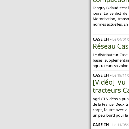
Tanguy Bidaud s'est
jours. Le verdict de
Motorisation, transm
normes actuelles. En 
CASE IH
-
Le 04/01/
Réseau Case
Le distributeur Case
bases supplémentair
agriculteurs sa volo
CASE IH
-
Le 19/11/
[Vidéo] Vu
tracteurs C
Agri-GT Vidéos a pub
de la France. Deux t
corps, l'autre avec l
un peu lourd pour la 
CASE IH
-
Le 11/05/