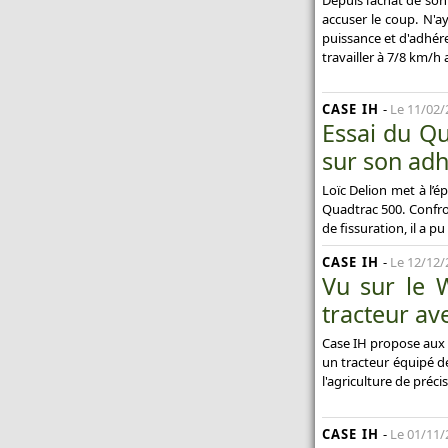
accuser le coup. N'ay
puissance et d'adhéren
travailler à 7/8 km/
CASE IH
-
Le 11/02/
Essai du Qu
sur son ad
Loïc Delion met à l’é
Quadtrac 500. Confro
de fissuration, il a pu
CASE IH
-
Le 12/12/
Vu sur le 
tracteur av
Case IH propose aux v
un tracteur équipé de
l'agriculture de préci
CASE IH
-
Le 01/11/