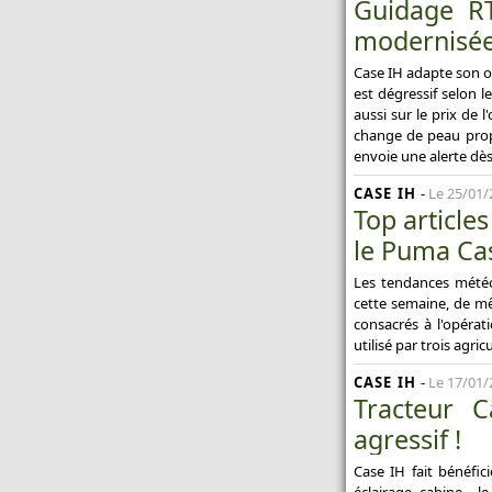
Guidage RT
modernisée
Case IH adapte son o
est dégressif selon 
aussi sur le prix de 
change de peau prop
envoie une alerte dè
CASE IH
-
Le 25/01/
Top article
le Puma Case
Les tendances météo 
cette semaine, de mê
consacrés à l'opérat
utilisé par trois agr
CASE IH
-
Le 17/01/
Tracteur 
agressif !
Case IH fait bénéfi