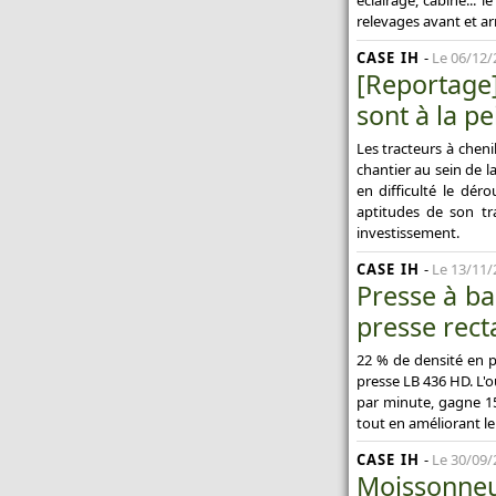
éclairage, cabine... l
relevages avant et arr
CASE IH
-
Le 06/12/
[Reportage
sont à la pe
Les tracteurs à cheni
chantier au sein de l
en difficulté le dér
aptitudes de son tr
investissement.
CASE IH
-
Le 13/11/
Presse à ba
presse rect
22 % de densité en p
presse LB 436 HD. L'
par minute, gagne 15
tout en améliorant le 
CASE IH
-
Le 30/09/
Moissonneu