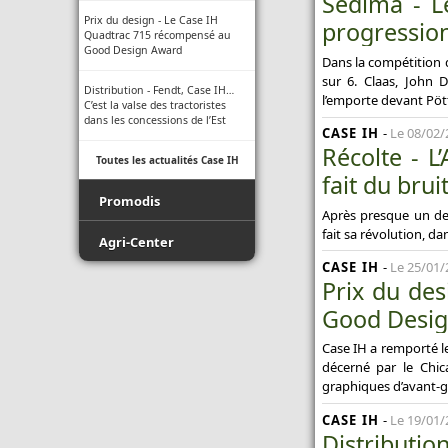
Sedima - L
Prix du design - Le Case IH
progression
Quadtrac 715 récompensé au
Good Design Award
Dans la compétition 
sur 6. Claas, John 
Distribution - Fendt, Case IH…
l’emporte devant Pött
C’est la valse des tractoristes
dans les concessions de l’Est
CASE IH
-
Le 08/02/
Récolte - L
Toutes les actualités Case IH
fait du brui
Promodis
Après presque un de
fait sa révolution, d
Film - Ficelle - Filet - Conseil du
Agri-Center
Pro
CASE IH
-
Le 25/01/
Promodis E-Pneus
Prix du de
Luda.Farm - Une seule caméra
Good Desi
de recul pour tous vos engins
Toutes les actualités Agri-Center
agricoles !
Case IH a remporté l
Indice de protection - Tableau
décerné par le Chic
des indices
graphiques d’avant-g
CASE IH
-
Le 19/01/
Normes ISO des buses -
Distribut
Informations techniques des