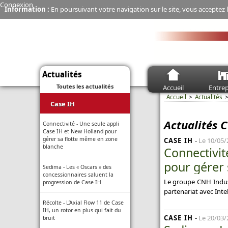
Connexion
Information :
En poursuivant votre navigation sur le site, vous acceptez l
Actualités
Toutes les actualités
Accueil
Entrep
Accueil
Actualités
Case IH
Actualités C
Connectivité - Une seule appli
Case IH et New Holland pour
gérer sa flotte même en zone
CASE IH
-
Le 10/05/
blanche
Connectivi
pour gérer 
Sedima - Les « Oscars » des
concessionnaires saluent la
Le groupe CNH Indust
progression de Case IH
partenariat avec Inte
Récolte - L’Axial Flow 11 de Case
IH, un rotor en plus qui fait du
CASE IH
-
Le 20/03/
bruit