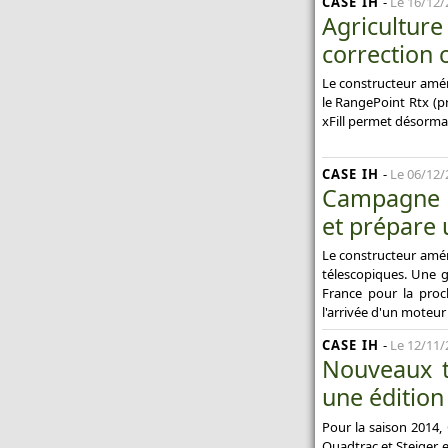
CASE IH
-
Le 16/12/
Agricultur
correction 
Le constructeur amér
le RangePoint Rtx (p
xFill permet désorma
CASE IH
-
Le 06/12/
Campagne 2
et prépare 
Le constructeur amér
télescopiques. Une 
France pour la proc
l'arrivée d'un moteur 
CASE IH
-
Le 12/11/
Nouveaux t
une édition
Pour la saison 2014, 
Quadtrac et Steiger,