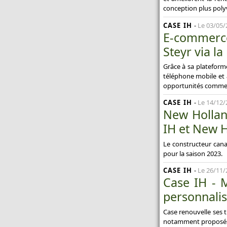
conception plus poly
CASE IH
-
Le 03/05/
E-commerce
Steyr via l
Grâce à sa plateform
téléphone mobile et 
opportunités commerc
CASE IH
-
Le 14/12/
New Hollan
IH et New 
Le constructeur can
pour la saison 2023.
CASE IH
-
Le 26/11/
Case IH - M
personnalis
Case renouvelle ses 
notamment proposés a