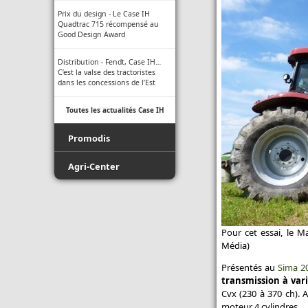
Prix du design - Le Case IH
Quadtrac 715 récompensé au
Good Design Award
Distribution - Fendt, Case IH…
C’est la valse des tractoristes
dans les concessions de l’Est
Toutes les actualités Case IH
Promodis
Film - Ficelle - Filet - Conseil du
Agri-Center
Pro
Promodis E-Pneus
Luda.Farm - Une seule caméra
de recul pour tous vos engins
Toutes les actualités Agri-Center
agricoles !
Pour cet essai, le M
Média)
Indice de protection - Tableau
des indices
Présentés au
Sima 2
transmission à var
Normes ISO des buses -
Cvx (230 à 370 ch). 
Informations techniques des
moteur 4 cylindres.