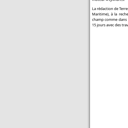
buses
La rédaction de Terre-
Un semoir rapide pour les
Maritime), à la rech
itinéraires simplifiés - Semoir
champ comme dans la 
rapide : Kuhn dévoile l'Espro
15 jours avec des trav
Toutes les actualités Promodis