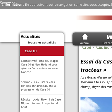
Connexion
Information :
En poursuivant votre navigation sur le site, vous acceptez l
Actualités
Toutes les actualités
Accueil
Entrep
Accueil
Actualités
Case IH
Essai du Ca
Connectivité - Une seule appli
Case IH et New Holland pour
tracteur »
gérer sa flotte même en zone
blanche
José Gosse, éleveur lai
Maxxum 110 Cvx. Après
Sedima - Les « Oscars » des
concessionnaires saluent la
champ, digne des tra
progression de Case IH
Récolte - L’Axial Flow 11 de Case
IH, un rotor en plus qui fait du
bruit