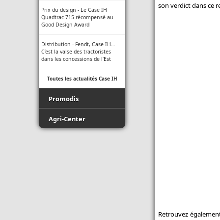
son verdict dans ce r
Prix du design - Le Case IH
Quadtrac 715 récompensé au
Good Design Award
Distribution - Fendt, Case IH…
C’est la valse des tractoristes
dans les concessions de l’Est
Toutes les actualités Case IH
Promodis
Film - Ficelle - Filet - Conseil du
Agri-Center
Pro
Promodis E-Pneus
Luda.Farm - Une seule caméra
de recul pour tous vos engins
Toutes les actualités Agri-Center
agricoles !
Indice de protection - Tableau
des indices
Normes ISO des buses -
Retrouvez également 
Informations techniques des