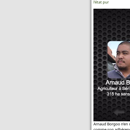
buses
l'état pur
Un semoir rapide pour les
itinéraires simplifiés - Semoir
rapide : Kuhn dévoile l'Espro
Toutes les actualités Promodis
Arnaud Borgoo n’en re
comme son adhérence