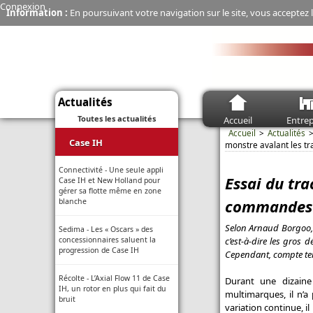
Connexion
Information :
En poursuivant votre navigation sur le site, vous acceptez l
Actualités
Toutes les actualités
Accueil
Entrep
Accueil
Actualités
Case IH
monstre avalant les t
Connectivité - Une seule appli
Essai du tr
Case IH et New Holland pour
gérer sa flotte même en zone
commandes d
blanche
Selon Arnaud Borgoo, 
Sedima - Les « Oscars » des
c’est-à-dire les gros d
concessionnaires saluent la
progression de Case IH
Cependant, compte ten
Récolte - L’Axial Flow 11 de Case
Durant une dizain
IH, un rotor en plus qui fait du
multimarques, il n’a
bruit
variation continue, i