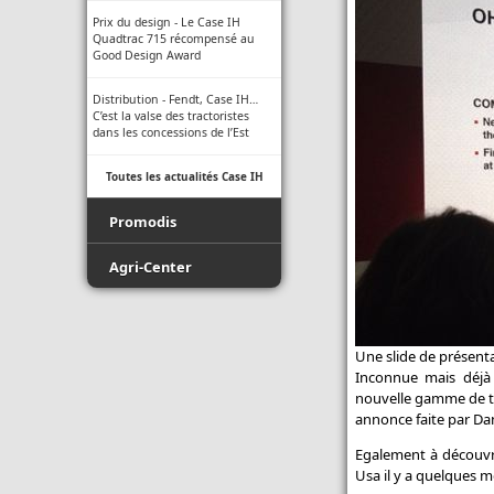
Prix du design - Le Case IH
Quadtrac 715 récompensé au
Good Design Award
Distribution - Fendt, Case IH…
C’est la valse des tractoristes
dans les concessions de l’Est
Toutes les actualités Case IH
Promodis
Film - Ficelle - Filet - Conseil du
Agri-Center
Pro
Promodis E-Pneus
Luda.Farm - Une seule caméra
de recul pour tous vos engins
Toutes les actualités Agri-Center
Une slide de présentat
agricoles !
Inconnue mais déjà 
nouvelle gamme de tr
Indice de protection - Tableau
annonce faite par Dan
des indices
Egalement à découvr
Normes ISO des buses -
Usa il y a quelques m
Informations techniques des