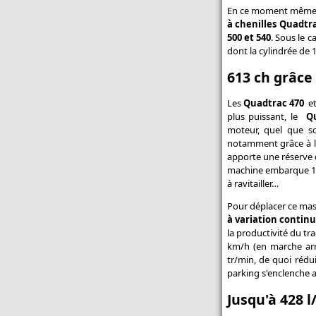
buses
En ce moment même, à
à chenilles Quadtr
Un semoir rapide pour les
500 et 540
. Sous le 
itinéraires simplifiés - Semoir
dont la cylindrée de 1
rapide : Kuhn dévoile l'Espro
613 ch grâc
Toutes les actualités Promodis
Les
Quadtrac 470
e
plus puissant, le
Q
moteur, quel que s
notamment grâce à 
apporte une réserve d
machine embarque 1 23
à ravitailler…
Pour déplacer ce mast
à variation contin
la productivité du tr
km/h (en marche arri
tr/min, de quoi rédu
parking s'enclenche 
Jusqu'à 428 l