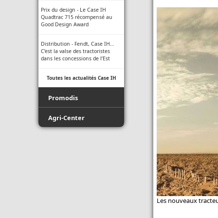
Prix du design - Le Case IH
Quadtrac 715 récompensé au
Good Design Award
Distribution - Fendt, Case IH…
C’est la valse des tractoristes
dans les concessions de l’Est
Toutes les actualités Case IH
Promodis
Film - Ficelle - Filet - Conseil du
Agri-Center
Pro
Promodis E-Pneus
Luda.Farm - Une seule caméra
de recul pour tous vos engins
Toutes les actualités Agri-Center
agricoles !
Indice de protection - Tableau
des indices
Les nouveaux tracteu
Normes ISO des buses -
Informations techniques des