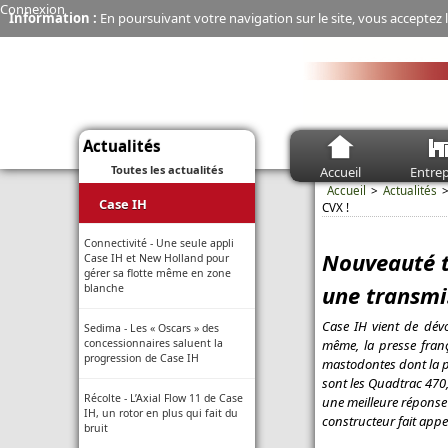
Connexion
Information :
En poursuivant votre navigation sur le site, vous acceptez l
Actualités
Toutes les actualités
Accueil
Entrep
Accueil
Actualités
Case IH
CVX !
Connectivité - Une seule appli
Nouveauté t
Case IH et New Holland pour
gérer sa flotte même en zone
une transmi
blanche
Case IH vient de dév
Sedima - Les « Oscars » des
même, la presse franç
concessionnaires saluent la
progression de Case IH
mastodontes dont la pu
sont les Quadtrac 470,
Récolte - L’Axial Flow 11 de Case
une meilleure réponse 
IH, un rotor en plus qui fait du
constructeur fait appe
bruit