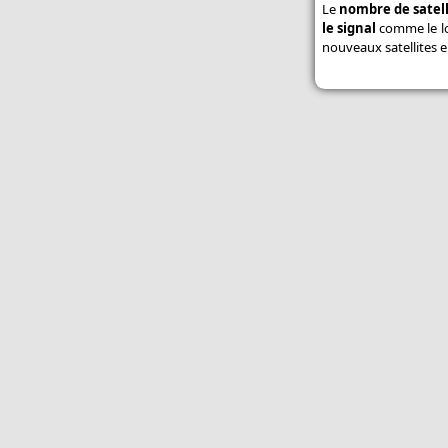
buses
Le
nombre de satell
le signal
comme le lon
Un semoir rapide pour les
nouveaux satellites e
itinéraires simplifiés - Semoir
rapide : Kuhn dévoile l'Espro
Toutes les actualités Promodis