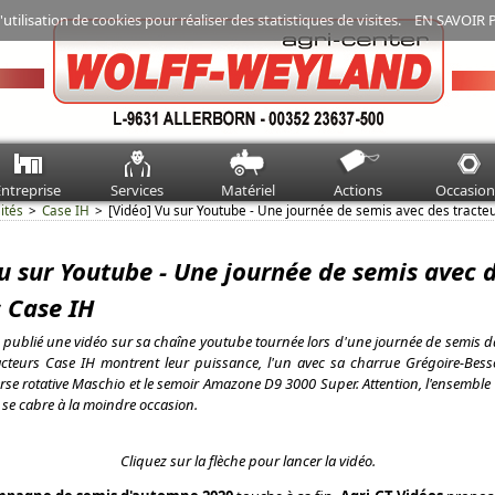
'utilisation de cookies pour réaliser des statistiques de visites.
EN SAVOIR 
ntreprise
Services
Matériel
Actions
Occasion
ités
Case IH
[Vidéo] Vu sur Youtube - Une journée de semis avec des tracte
u sur Youtube - Une journée de semis avec 
s Case IH
 publié une vidéo sur sa chaîne youtube tournée lors d'une journée de semis d
acteurs Case IH montrent leur puissance, l'un avec sa charrue Grégoire-Bess
herse rotative Maschio et le semoir Amazone D9 3000 Super. Attention, l'ensemble
i se cabre à la moindre occasion.
Cliquez sur la flèche pour lancer la vidéo.