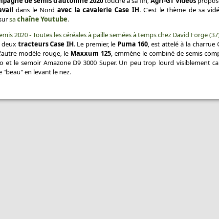
pagne de semis d'automne 2020
touche à sa fin,
Agri-GT Vidéos
propose
vail
dans le Nord
avec la cavalerie Case IH
. C'est le thème de sa vidé
sur
sa
chaîne Youtube
.
emis 2020 - Toutes les céréales à paille semées à temps chez David Forge (37
, deux
tracteurs Case IH
. Le premier, le
Puma 160
, est attelé à la charru
L'autre modèle rouge, le
Maxxum 125
, emmène le combiné de semis comp
io et le semoir Amazone D9 3000 Super. Un peu trop lourd visiblement c
e "beau" en levant le nez.