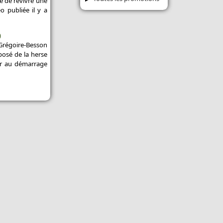
 de revivre une
o publiée il y a
)
e Grégoire-Besson
osé de la herse
ar au démarrage