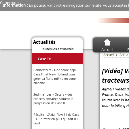
Connexion
Information :
En poursuivant votre navigation sur le site, vous acceptez l
Actualités
Toutes les actualités
Accueil
E
Accueil
Actual
Case IH
[Vidéo] V
Connectivité - Une seule appli
Case IH et New Holland pour
tracteur
gérer sa flotte même en zone
blanche
Agri-GT Vidéos a
France. Deux tr
Sedima - Les « Oscars » des
concessionnaires saluent la
l'autre avec la 
progression de Case IH
pour la bête, qu
Récolte - L’Axial Flow 11 de Case
IH, un rotor en plus qui fait du
bruit