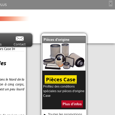
×
PLUS
Pièces d'origine
s
Contact
urs Case IH
des
Pièces Case
ans le Nord de la
on à cinq corps,
Profitez des conditions
 est un peu lourd
spéciales sur pièces d'origine
Case
Plus d'infos
Toutes les promotions