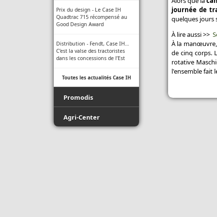
Alors que la
cam
journée de tra
Prix du design - Le Case IH
Quadtrac 715 récompensé au
quelques jours 
Good Design Award
À lire aussi >>
S
À la manœuvre
Distribution - Fendt, Case IH…
C’est la valse des tractoristes
de cinq corps. 
dans les concessions de l’Est
rotative Masch
l'ensemble fait l
Toutes les actualités Case IH
Promodis
Film - Ficelle - Filet - Conseil du
Agri-Center
Pro
Promodis E-Pneus
Luda.Farm - Une seule caméra
de recul pour tous vos engins
Toutes les actualités Agri-Center
agricoles !
Indice de protection - Tableau
des indices
Normes ISO des buses -
Informations techniques des