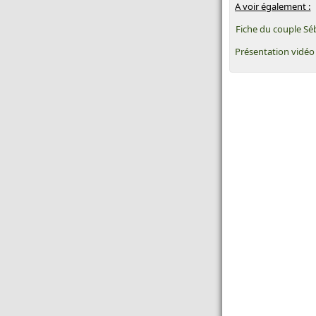
buses
A voir également :
Fiche du couple Sé
Un semoir rapide pour les
itinéraires simplifiés - Semoir
Présentation vidéo
rapide : Kuhn dévoile l'Espro
Toutes les actualités Promodis