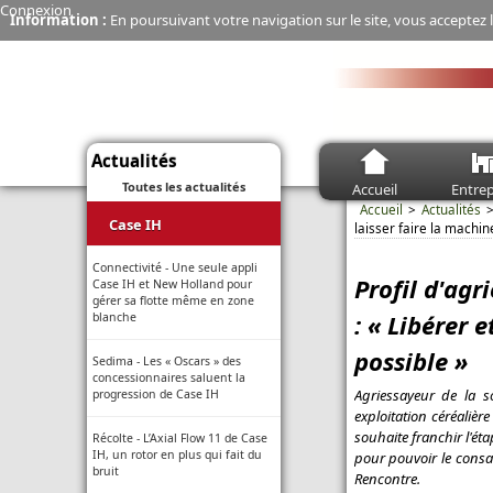
Connexion
Information :
En poursuivant votre navigation sur le site, vous acceptez l
Actualités
Toutes les actualités
Accueil
Entrep
Accueil
Actualités
Case IH
laisser faire la machi
Connectivité - Une seule appli
Profil d'agr
Case IH et New Holland pour
gérer sa flotte même en zone
: « Libérer 
blanche
possible »
Sedima - Les « Oscars » des
concessionnaires saluent la
Agriessayeur de la s
progression de Case IH
exploitation céréalièr
souhaite franchir l'ét
Récolte - L’Axial Flow 11 de Case
IH, un rotor en plus qui fait du
pour pouvoir le consac
bruit
Rencontre.