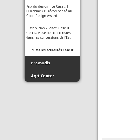
Prix du design - Le Case IH
Quadtrac 715 récompensé au
Good Design Award
Distribution - Fendt, Case IH…
C’est la valse des tractoristes
dans les concessions de l’Est
Toutes les actualités Case IH
Promodis
Film - Ficelle - Filet - Conseil du
Agri-Center
Pro
Promodis E-Pneus
Luda.Farm - Une seule caméra
de recul pour tous vos engins
Toutes les actualités Agri-Center
agricoles !
Indice de protection - Tableau
des indices
Normes ISO des buses -
Informations techniques des