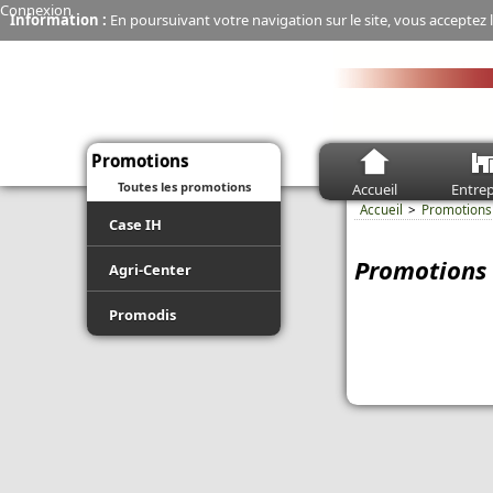
Connexion
Information :
En poursuivant votre navigation sur le site, vous acceptez l
Promotions
Toutes les promotions
Accueil
Entrep
Accueil
Promotions
Case IH
Promotions 
Toutes les promotions
Agri-Center
Promotions matériel
Toutes les promotions
Promodis
Promotions pièces
Promotions matériel
Toutes les promotions
Promotions pièces
Promotions matériel
Promotions pièces