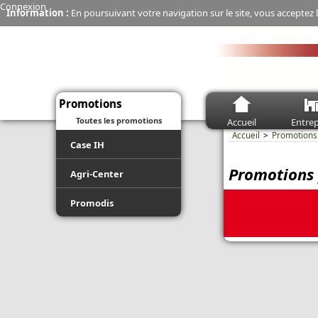
Connexion
Information :
En poursuivant votre navigation sur le site, vous acceptez l
Promotions
Toutes les promotions
Accueil
Entrep
Accueil
Promotions
Case IH
Promotions 
Toutes les promotions
Agri-Center
Promotions matériel
Toutes les promotions
Promodis
Promotions pièces
Promotions matériel
Toutes les promotions
Promotions pièces
Promotions matériel
Promotions pièces